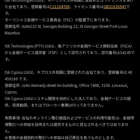
た会社であり、登録番号は
C21184700
、ライセンス番号は
GB21026947
で
す。
モーリシャス金融サービス委員会（FSC）の監督下にあります。
登録住所:
Suite210 St. Georges Building 22, St Georges Street Port-Louis
Mauritius
IS6 Technologies (PTY) Ltdは、南アフリカの金融サービス規制当局（FSCA）
から金融サービス提供者（FSP）として認可されており、認可番号は54149で
す。
IS6 Cyprus Ltdは、キプロス共和国に登録された会社であり、登録番号は HE
459160 です。
登録住所: John Kennedy street Iris building, Office 740B, 3106. Limassol,
Cyprus.
IS6 Cyprus Ltdはシステム開発を目的とした法人であり、金融サービスの提
供、投資勧誘、またはブローカー業務は行っておりません。
免責事項: 当社のオンライン取引施設およびサービスの利用可能性は、金融市
場取引への参加を招待または提供するものと見なされるべきではありませ
ん。
お客様の金融契約の取引への参加は自己責任を負うものとします。