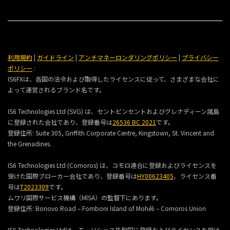
利用規約
|
ガイドライン
|
アンチマネーロンダリングポリシー
|
プライバシー
ポリシー
:
IS6FXは、各国の法令および取得したライセンスに従って、さまざまな会社に
よって運営されるブランド名です。
IS6 Technologies Ltd (SVG) は、セントビンセントおよびグレナディーン諸島
に登録された会社であり、登録番号は
26536 BC 2021
です。
登録住所:
Suite 305, Griffith Corporate Centre, Kingstown, St. Vincent and
the Grenadines.
IS6 Technologies Ltd (Comoros) は、コモロ連合に登録およびライセンスを
受けた国際ブローカー会社であり、登録番号は
HY00623405
、ライセンス番
号は
T2023309
です。
ムワリ国際サービス機構（MlSA）の監督下にあります。
登録住所:
Bonovo Road – Fomboni Island of Mohéli – Comoros Union
IS6 Technologies Ltdは、モーリシャス共和国に登録およびライセンスを受け