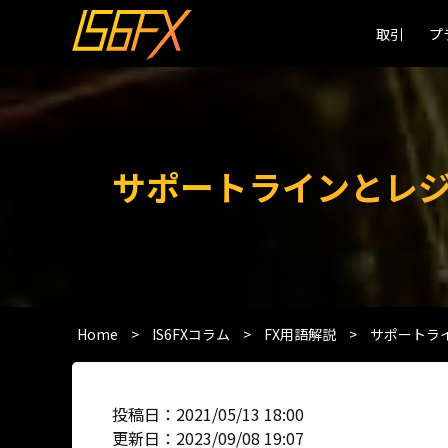
取引
取引
プ
プ
サポートラインとレ
Home
>
IS6FXコラム
>
FX用語解説
>
サポートラ
投稿日：2021/05/13 18:00
更新日：2023/09/08 19:07