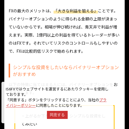
FXの最大のメリットは、
「大きな利益を狙える」
ことです。
バイナリーオプションのように得られる金額の上限が決まっ
ていないからです。相場が伸び続ければ、青天井で利益が増
えます。実際、1億円以上の利益を得ているトレーダーが多い
のはFXです。それでいてリスクのコントロールもしやすいの
で、FXは比較的低リスクで始められます。
シンプルな投資をしたいならバイナリーオプション
がおすすめ
以下の特徴に当てはまる人には、バイナリーオプションをお
IS6FXではウェブサイトを運営するにあたりクッキーを使用し
すすめします。
ております。
「同意する」ボタンをクリックすることにより、当社の
プラ
イバシーポリシー
に同意したことになります。
同意する
・上がるか下がるかというシンプルな投資をし
てみたい