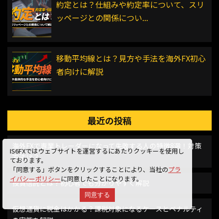
約定とは？仕組みや約定率について、スリ
ッページとの関係につい...
移動平均線とは？見方や手法を海外FX初心
者向けに解説
最近の投稿
海外FXで専業トレーダーになって失敗する人の特徴8選！対策
IS6FXではウェブサイトを運営するにあたりクッキーを使用し
方法は？
ております。
「同意する」ボタンをクリックすることにより、当社の
プラ
イバシーポリシー
に同意したことになります。
投資信託とは？初心者でも分かりやすく解説
同意する
仮想通貨に税金はかかる？課税対象になるケースとペナルティ