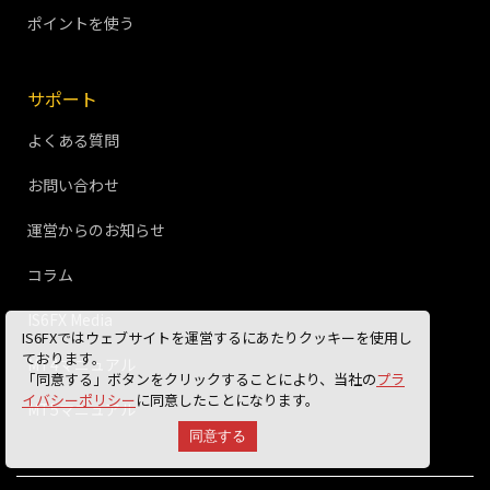
ポイントを使う
サポート
よくある質問
お問い合わせ
運営からのお知らせ
コラム
IS6FX Media
IS6FXではウェブサイトを運営するにあたりクッキーを使用し
ております。
MT4マニュアル
「同意する」ボタンをクリックすることにより、当社の
プラ
イバシーポリシー
に同意したことになります。
MT5マニュアル
同意する