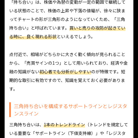
「持ち合い」は、株価や為替の変動が一定の範囲で継続して
いる状態のことで、株価の上昇や下落の値幅が、徐々に狭ま
ってチャートの形が三角形のようになっていくため、「三角
持ち合い」と呼ばれています。
買いと売りの攻防が起きてい
る時に、良く現れる形状
といえるでしょう。
点付近で、相場がどちらかに大きく動く傾向が見られること
から、「売買サインの1つ」として用いられており、経済や金
融の知識がない
初心者でも分析がしやすい
のが特徴です。短
期的な取引に有効ですので、知識を覚えておく必要がありま
す。
三角持ち合いを構成するサポートラインとレジスタ
ンスライン
三角持ち合いは、
1本のトレンドライン
（トレンドを規定して
いる重要な「サポートライン（下値支持線）」や「レジスタ