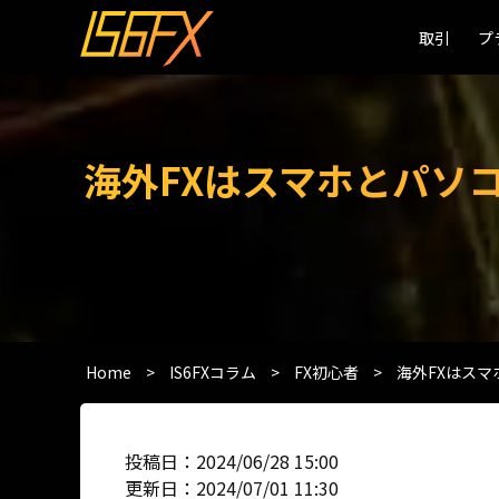
取引
取引
プ
プ
海外FXはスマホとパソ
Home
>
IS6FXコラム
>
FX初心者
>
海外FXはス
投稿日：2024/06/28 15:00
更新日：2024/07/01 11:30