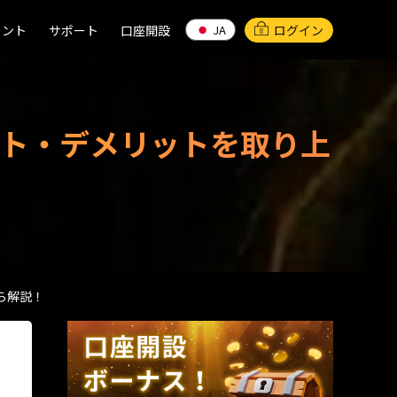
イント
イント
サポート
サポート
口座開設
口座開設
ログイン
JA
JA
ット・デメリットを取り上
ら解説！